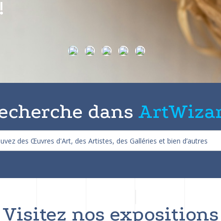
on de 25%
echerche dans
ArtWiza
Visitez nos expositions