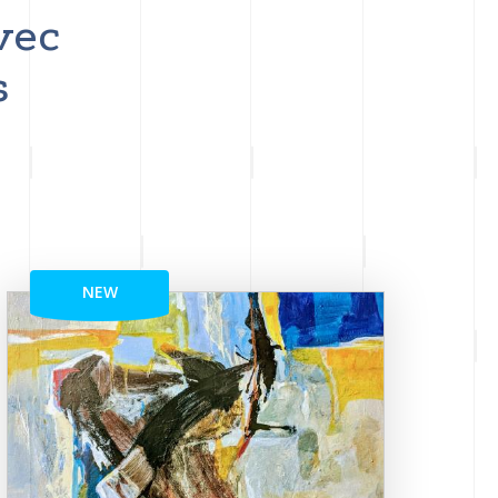
vec
s
NEW