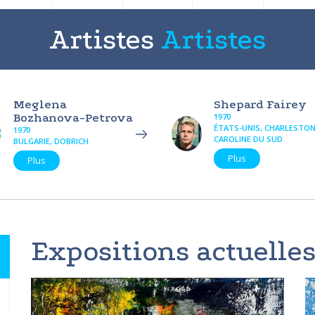
Artistes
Artistes
Meglena
Shepard Fairey
Bozhanova-Petrova
1970
ÉTATS-UNIS, CHARLESTON
1970
CAROLINE DU SUD
BULGARIE, DOBRICH
Plus
Plus
Expositions actuelles