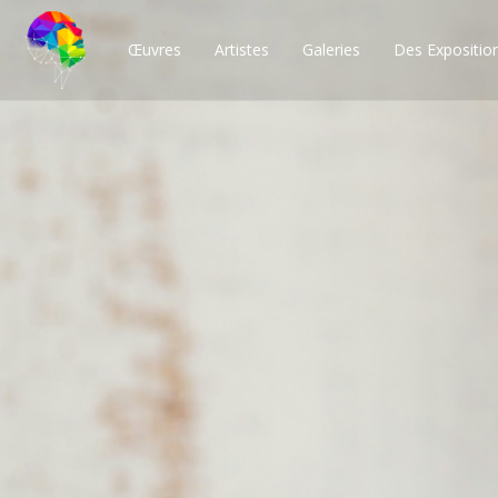
Œuvres
Artistes
Galeries
Des Expositio
Des milliers de po