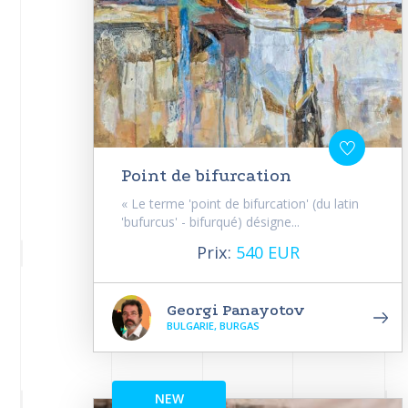
Point de bifurcation
« Le terme 'point de bifurcation' (du latin
'bufurcus' - bifurqué) désigne...
Prix:
540 EUR
Georgi Panayotov
BULGARIE, BURGAS
NEW