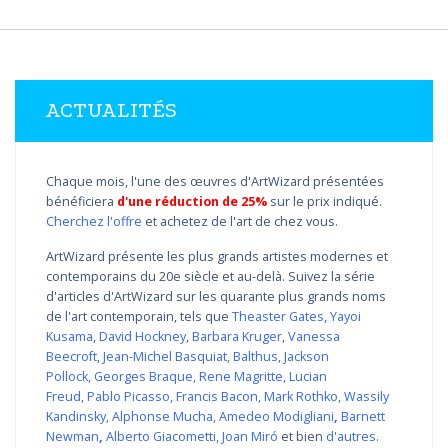
ACTUALITÉS
Chaque mois, l'une des œuvres d'ArtWizard présentées
bénéficiera
d'une réduction de 25%
sur le prix indiqué.
Cherchez l'offre
et achetez de l'art de chez vous.
ArtWizard présente les plus grands artistes modernes et
contemporains du 20e siècle et au-delà. Suivez la série
d'articles d'ArtWizard sur les quarante plus grands noms
de l'art contemporain, tels que
Theaster Gates
,
Yayoi
Kusama
,
David Hockney
,
Barbara Kruger
,
Vanessa
Beecroft
,
Jean-Michel Basquiat
,
Balthus
,
Jackson
Pollock
,
Georges Braque
,
Rene Magritte
,
Lucian
Freud
,
Pablo Picasso
,
Francis Bacon
,
Mark Rothko
,
Wassily
Kandinsky
,
Alphonse Mucha
,
Amedeo Modigliani
,
Barnett
Newman
,
Alberto Giacometti
,
Joan Miró
et bien
d'autres
.