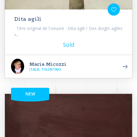
Dita agili
Titre original de l'oeuvre : Dita agili / Des doigts agiles
«...
Sold
Maria Micozzi
ITALIE, TOLENTINO
NEW