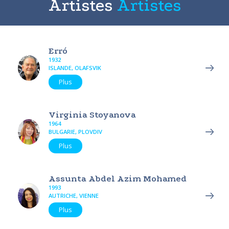
Artistes
Artistes
Erró
1932
ISLANDE, OLAFSVIK
Plus
Virginia Stoyanova
1964
BULGARIE, PLOVDIV
Plus
Assunta Abdel Azim Mohamed
1993
AUTRICHE, VIENNE
Plus