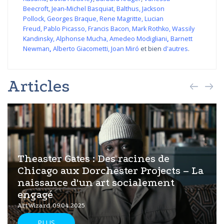
Beecroft
,
Jean-Michel Basquiat
,
Balthus
,
Jackson
Pollock
,
Georges Braque
,
Rene Magritte
,
Lucian
Freud
,
Pablo Picasso
,
Francis Bacon
,
Mark Rothko
,
Wassily
Kandinsky
,
Alphonse Mucha
,
Amedeo Modigliani
,
Barnett
Newman
,
Alberto Giacometti
,
Joan Miró
et bien
d'autres
.
Articles
Theaster Gates : Des racines de
Chicago aux Dorchester Projects – La
naissance d'un art socialement
engagé
ArtWizard 09.04.2025
PLUS