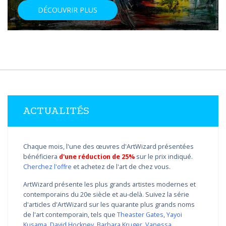
DÉCOUVRIR PLUS
ACTUALITÉS
Chaque mois, l'une des œuvres d'ArtWizard présentées
bénéficiera
d'une réduction de 25%
sur le prix indiqué.
Cherchez l'offre
et achetez de l'art de chez vous.
ArtWizard présente les plus grands artistes modernes et
contemporains du 20e siècle et au-delà. Suivez la série
d'articles d'ArtWizard sur les quarante plus grands noms
de l'art contemporain, tels que
Theaster Gates
,
Yayoi
Kusama
,
David Hockney
,
Barbara Kruger
,
Vanessa