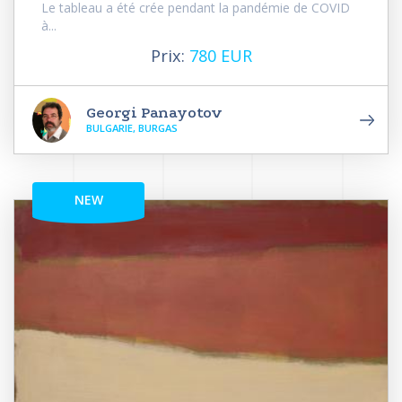
Le tableau a été crée pendant la pandémie de COVID
à...
Prix:
780 EUR
Georgi Panayotov
BULGARIE, BURGAS
NEW