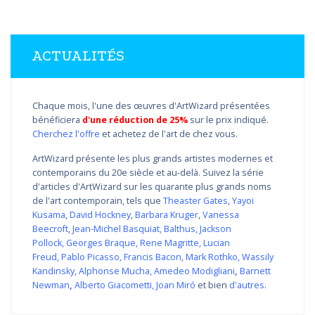
ACTUALITÉS
Chaque mois, l'une des œuvres d'ArtWizard présentées
bénéficiera
d'une réduction de 25%
sur le prix indiqué.
Cherchez l'offre
et achetez de l'art de chez vous.
ArtWizard présente les plus grands artistes modernes et
contemporains du 20e siècle et au-delà. Suivez la série
d'articles d'ArtWizard sur les quarante plus grands noms
de l'art contemporain, tels que
Theaster Gates
,
Yayoi
Kusama
,
David Hockney
,
Barbara Kruger
,
Vanessa
Beecroft
,
Jean-Michel Basquiat
,
Balthus
,
Jackson
Pollock
,
Georges Braque
,
Rene Magritte
,
Lucian
Freud
,
Pablo Picasso
,
Francis Bacon
,
Mark Rothko
,
Wassily
Kandinsky
,
Alphonse Mucha
,
Amedeo Modigliani
,
Barnett
Newman
,
Alberto Giacometti
,
Joan Miró
et bien
d'autres
.