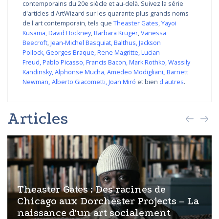
contemporains du 20e siècle et au-delà. Suivez la série
d'articles d'ArtWizard sur les quarante plus grands noms
de l'art contemporain, tels que
Theaster Gates
,
Yayoi
Kusama
,
David Hockney
,
Barbara Kruger
,
Vanessa
Beecroft
,
Jean-Michel Basquiat
,
Balthus
,
Jackson
Pollock
,
Georges Braque
,
Rene Magritte
,
Lucian
Freud
,
Pablo Picasso
,
Francis Bacon
,
Mark Rothko
,
Wassily
Kandinsky
,
Alphonse Mucha
,
Amedeo Modigliani
,
Barnett
Newman
,
Alberto Giacometti
,
Joan Miró
et bien
d'autres
.
Articles
Theaster Gates : Des racines de
Chicago aux Dorchester Projects – La
naissance d'un art socialement