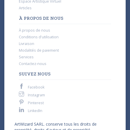
Espace Artistique Virtuel
Articles
À PROPOS DE NOUS
À propos de nous
Conditions d'utilisation
Livraison
Modalités de paiement
Services
Contactez-nous
SUIVEZ NOUS
Facebook
Instagram
Pinterest
LinkedIn
ArtWizard SARL. conserve tous les droits de
propriété, droits d'auteur et de propriété