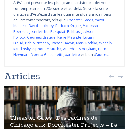
ArtWizard présente les plus grands artistes modernes et
contemporains du 20e siècle et au-delà. Suivez la série
d'articles d'ArtWizard sur les quarante plus grands noms
de l'art contemporain, tels que
Theaster Gates
,
Yayoi
Kusama
,
David Hockney
,
Barbara Kruger
,
Vanessa
Beecroft
,
Jean-Michel Basquiat
,
Balthus
,
Jackson
Pollock
,
Georges Braque
,
Rene Magritte
,
Lucian
Freud
,
Pablo Picasso
,
Francis Bacon
,
Mark Rothko
,
Wassily
Kandinsky
,
Alphonse Mucha
,
Amedeo Modigliani
,
Barnett
Newman
,
Alberto Giacometti
,
Joan Miró
et bien
d'autres
.
Articles
Theaster Gates : Des racines de
Chicago aux Dorchester Projects – La