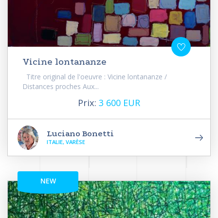
Vicine lontananze
Titre original de l'oeuvre : Vicine lontananze /
Distances proches Aux...
Prix:
3 600 EUR
Luciano Bonetti
ITALIE, VARÈSE
NEW