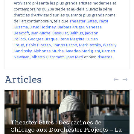
ArtWizard présente les plus grands artistes modernes et
contemporains du 20e siècle et au-delà. Suivez la série
d'articles d'ArtWizard sur les quarante plus grands noms
de l'art contemporain, tels que
Theaster Gates
,
Yayoi
Kusama
,
David Hockney
,
Barbara Kruger
,
Vanessa
Beecroft
,
Jean-Michel Basquiat
,
Balthus
,
Jackson
Pollock
,
Georges Braque
,
Rene Magritte
,
Lucian
Freud
,
Pablo Picasso
,
Francis Bacon
,
Mark Rothko
,
Wassily
Kandinsky
,
Alphonse Mucha
,
Amedeo Modigliani
,
Barnett
Newman
,
Alberto Giacometti
,
Joan Miró
et bien
d'autres
.
Articles
Theaster Gates : Des racines de
Chicago aux Dorchester Projects – La