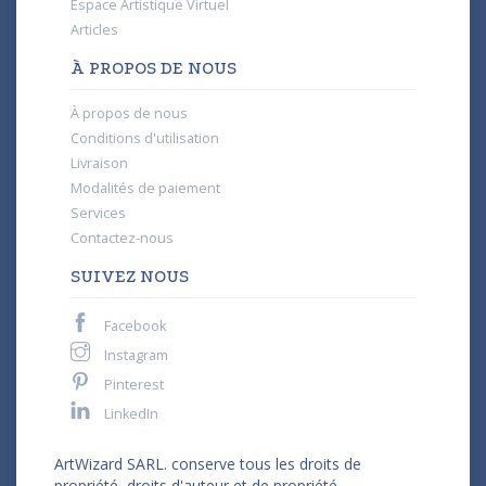
Espace Artistique Virtuel
Articles
À PROPOS DE NOUS
À propos de nous
Conditions d'utilisation
Livraison
Modalités de paiement
Services
Contactez-nous
SUIVEZ NOUS
Facebook
Instagram
Pinterest
LinkedIn
ArtWizard SARL. conserve tous les droits de
propriété, droits d'auteur et de propriété