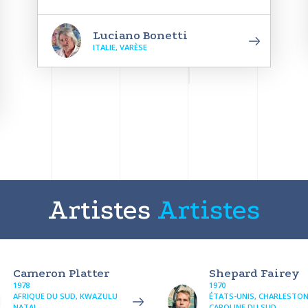
Luciano Bonetti
ITALIE, VARÈSE
Artistes
Artistes
Cameron Platter
Shepard Fairey
1978
1970
AFRIQUE DU SUD, KWAZULU
ÉTATS-UNIS, CHARLESTON
NATAL
CAROLINE DU SUD