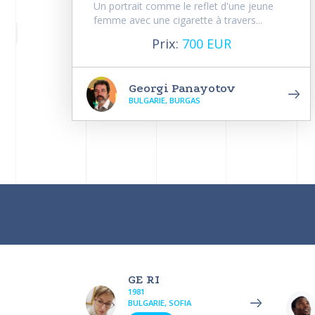
Un portrait comme le reflet d'une jeune
femme avec une cigarette à travers...
Prix:
700 EUR
Georgi Panayotov
BULGARIE, BURGAS
GE RI
1981
BULGARIE, SOFIA