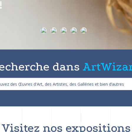
on de 25%
echerche dans
ArtWiza
Visitez nos expositions