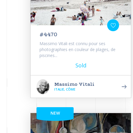
#4470
Massimo Vitali est connu pour ses
photographies en couleur de plages, de
piscines...
Sold
Massimo Vitali
ITALIE, CÔME
NEW