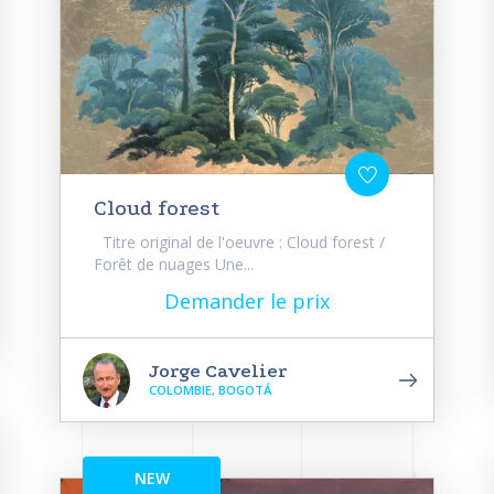
Cloud forest
Titre original de l'oeuvre : Cloud forest /
Forêt de nuages Une...
Demander le prix
Jorge Cavelier
COLOMBIE, BOGOTÁ
NEW