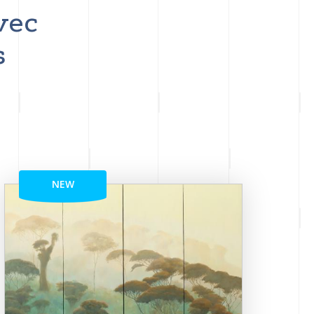
vec
s
NEW