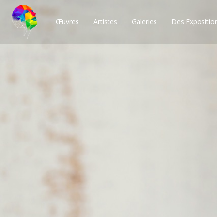
Œuvres
Artistes
Galeries
Des Expositio
Des milliers de po