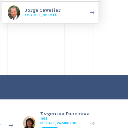
Jorge Cavelier
COLOMBIE, BOGOTÁ
Evgeniya Panchova
1963
,
BULGARIE, PAZARDZHIK