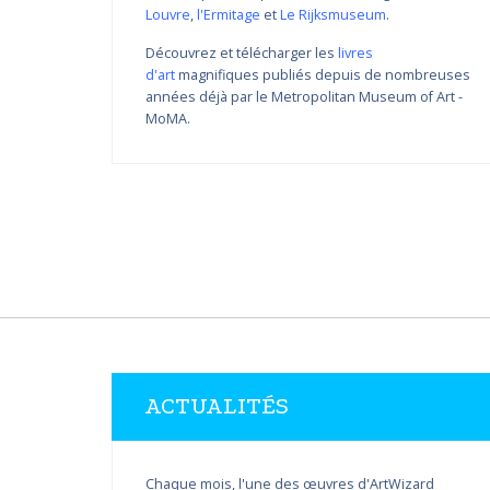
Louvre
,
l'Ermitage
et
Le Rijksmuseum
.
Découvrez et télécharger les
livres
d'art
magnifiques publiés depuis de nombreuses
Variations de couleur de
années déjà par le Metropolitan Museum of Art -
Nikolay Yanakiev I
MoMA.
22.03.2018 - 31.09.2018
DÉCOUVRIR PLUS
ACTUALITÉS
Chaque mois, l'une des œuvres d'ArtWizard