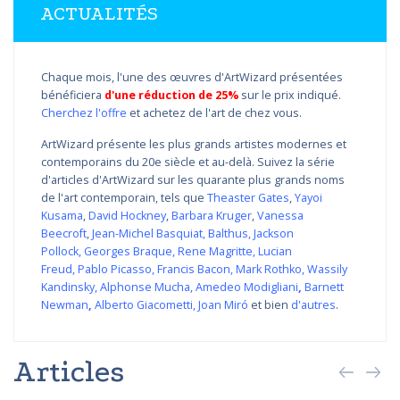
ACTUALITÉS
Chaque mois, l'une des œuvres d'ArtWizard présentées
bénéficiera
d'une réduction de 25%
sur le prix indiqué.
Cherchez l'offre
et achetez de l'art de chez vous.
ArtWizard présente les plus grands artistes modernes et
contemporains du 20e siècle et au-delà. Suivez la série
d'articles d'ArtWizard sur les quarante plus grands noms
de l'art contemporain, tels que
Theaster Gates
,
Yayoi
Kusama
,
David Hockney
,
Barbara Kruger
,
Vanessa
Beecroft
,
Jean-Michel Basquiat
,
Balthus
,
Jackson
Pollock
,
Georges Braque
,
Rene Magritte
,
Lucian
Freud
,
Pablo Picasso
,
Francis Bacon
,
Mark Rothko
,
Wassily
Kandinsky
,
Alphonse Mucha
,
Amedeo Modigliani
,
Barnett
Newman
,
Alberto Giacometti
,
Joan Miró
et bien
d'autres
.
Articles