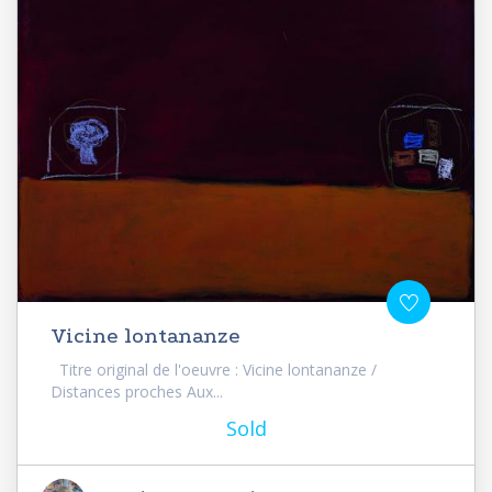
Vicine lontananze
Titre original de l'oeuvre : Vicine lontananze /
Distances proches Aux...
Sold