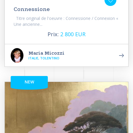
Connessione
Titre original de l'oeuvre : Connessione / Connexion «
Une ancienne...
Prix:
2 800 EUR
Maria Micozzi
ITALIE, TOLENTINO
NEW