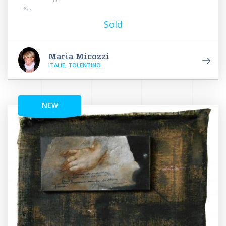
«...
Sold
Maria Micozzi
ITALIE, TOLENTINO
NEW