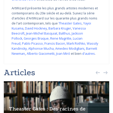
ArtWizard présente les plus grands artistes modernes et
contemporains du 20e siècle et au-delà. Suivez la série
d'articles d'ArtWizard sur les quarante plus grands noms
de l'art contemporain, tels que
Theaster Gates
,
Yayoi
Kusama
,
David Hockney
,
Barbara Kruger
,
Vanessa
Beecroft
,
Jean-Michel Basquiat
,
Balthus
,
Jackson
Pollock
,
Georges Braque
,
Rene Magritte
,
Lucian
Freud
,
Pablo Picasso
,
Francis Bacon
,
Mark Rothko
,
Wassily
Kandinsky
,
Alphonse Mucha
,
Amedeo Modigliani
,
Barnett
Newman
,
Alberto Giacometti
,
Joan Miró
et bien
d'autres
.
Articles
Theaster Gates : Des racines de