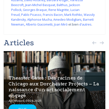
Kusama
,
David Hockney
,
Barbara Kruger
,
Vanessa
Beecroft
,
Jean-Michel Basquiat
,
Balthus
,
Jackson
Pollock
,
Georges Braque
,
Rene Magritte
,
Lucian
Freud
,
Pablo Picasso
,
Francis Bacon
,
Mark Rothko
,
Wassily
Kandinsky
,
Alphonse Mucha
,
Amedeo Modigliani
,
Barnett
Newman
,
Alberto Giacometti
,
Joan Miró
et bien
d'autres
.
Articles
Theaster Gates : Des racines de
Chicago aux Dorchester Projects – La
naissance d'un art socialement
engagé
ArtWizard 09.04.2025