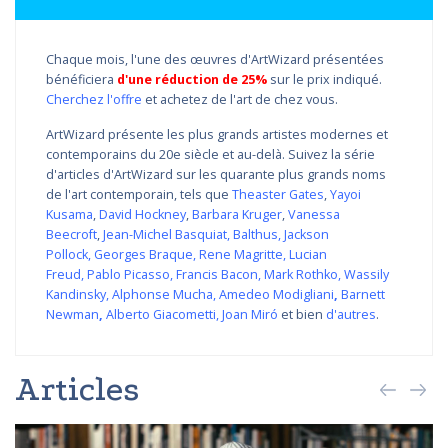
Chaque mois, l'une des œuvres d'ArtWizard présentées
bénéficiera
d'une réduction de 25%
sur le prix indiqué.
Cherchez l'offre
et achetez de l'art de chez vous.
ArtWizard présente les plus grands artistes modernes et
contemporains du 20e siècle et au-delà. Suivez la série
d'articles d'ArtWizard sur les quarante plus grands noms
de l'art contemporain, tels que
Theaster Gates
,
Yayoi
Kusama
,
David Hockney
,
Barbara Kruger
,
Vanessa
Beecroft
,
Jean-Michel Basquiat
,
Balthus
,
Jackson
Pollock
,
Georges Braque
,
Rene Magritte
,
Lucian
Freud
,
Pablo Picasso
,
Francis Bacon
,
Mark Rothko
,
Wassily
Kandinsky
,
Alphonse Mucha
,
Amedeo Modigliani
,
Barnett
Newman
,
Alberto Giacometti
,
Joan Miró
et bien
d'autres
.
Articles