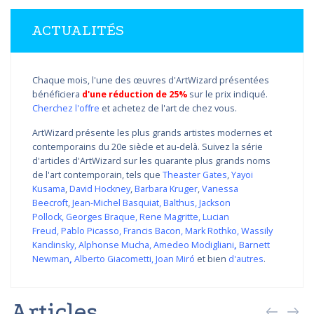
ACTUALITÉS
Chaque mois, l'une des œuvres d'ArtWizard présentées
bénéficiera
d'une réduction de 25%
sur le prix indiqué.
Cherchez l'offre
et achetez de l'art de chez vous.
ArtWizard présente les plus grands artistes modernes et
contemporains du 20e siècle et au-delà. Suivez la série
d'articles d'ArtWizard sur les quarante plus grands noms
de l'art contemporain, tels que
Theaster Gates
,
Yayoi
Kusama
,
David Hockney
,
Barbara Kruger
,
Vanessa
Beecroft
,
Jean-Michel Basquiat
,
Balthus
,
Jackson
Pollock
,
Georges Braque
,
Rene Magritte
,
Lucian
Freud
,
Pablo Picasso
,
Francis Bacon
,
Mark Rothko
,
Wassily
Kandinsky
,
Alphonse Mucha
,
Amedeo Modigliani
,
Barnett
Newman
,
Alberto Giacometti
,
Joan Miró
et bien
d'autres
.
Articles