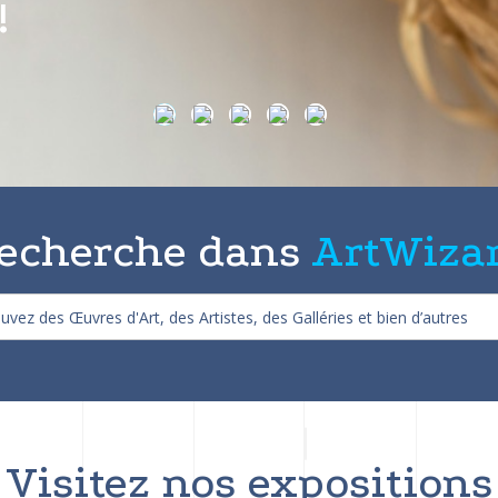
on de 25%
echerche dans
ArtWiza
Visitez nos expositions