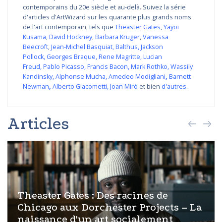
contemporains du 20e siècle et au-delà. Suivez la série
d'articles d'ArtWizard sur les quarante plus grands noms
de l'art contemporain, tels que
Theaster Gates
,
Yayoi
Kusama
,
David Hockney
,
Barbara Kruger
,
Vanessa
Beecroft
,
Jean-Michel Basquiat
,
Balthus
,
Jackson
Pollock
,
Georges Braque
,
Rene Magritte
,
Lucian
Freud
,
Pablo Picasso
,
Francis Bacon
,
Mark Rothko
,
Wassily
Kandinsky
,
Alphonse Mucha
,
Amedeo Modigliani
,
Barnett
Newman
,
Alberto Giacometti
,
Joan Miró
et bien
d'autres
.
Articles
Theaster Gates : Des racines de
Chicago aux Dorchester Projects – La
naissance d'un art socialement