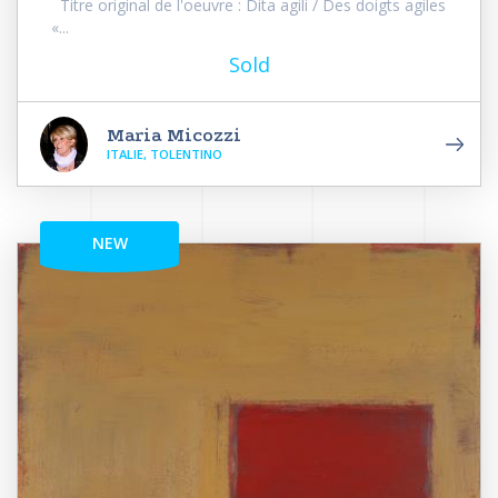
Titre original de l'oeuvre : Dita agili / Des doigts agiles
«...
Sold
Maria Micozzi
ITALIE, TOLENTINO
NEW