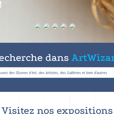
on de 25%
echerche dans
ArtWiza
Visitez nos expositions