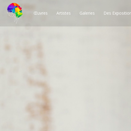
Œuvres
Artistes
Galeries
Des Expositio
Des milliers de po