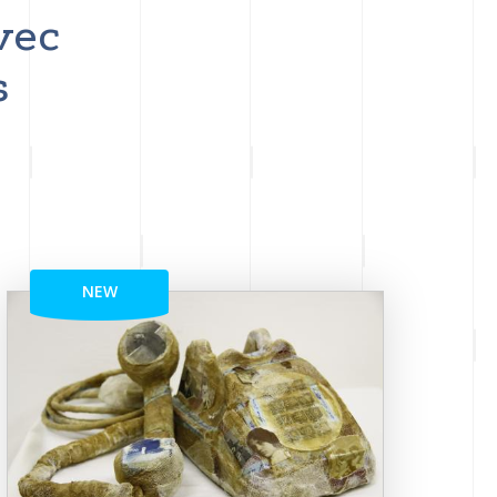
vec
s
NEW