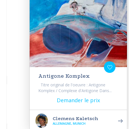
Antigone Komplex
Titre original de l'oeuvre : Antigone
Komplex / Complexe d'Antigone Dans...
Demander le prix
Clemens Kaletsch
ALLEMAGNE, MUNICH