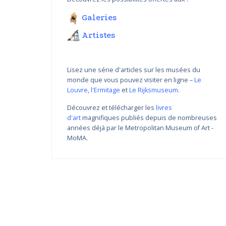
Galeries
Artistes
Lisez une série d'articles sur les musées du
monde que vous pouvez visiter en ligne –
Le
Louvre
,
l'Ermitage
et
Le Rijksmuseum
.
Découvrez et télécharger les
livres
d'art
magnifiques publiés depuis de nombreuses
Variations de couleur de
années déjà par le Metropolitan Museum of Art -
Nikolay Yanakiev I
MoMA.
22.03.2018 - 31.09.2018
DÉCOUVRIR PLUS