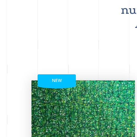
nu
NEW