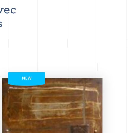
vec
s
NEW