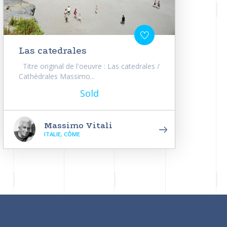
Las catedrales
Titre original de l'oeuvre : Las catedrales /
Cathédrales Massimo...
Sold
Massimo Vitali
ITALIE, CÔME