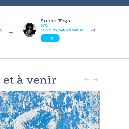
Simón Vega
1972
O,
SALVADOR, SAN SALVADOR
Plus
 et à venir