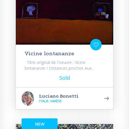
Vicine lontananze
Titre original de l'oeuvre : Vicine
lontananze / Distances proches Aux...
Sold
Luciano Bonetti
ITALIE, VARÈSE
NEW