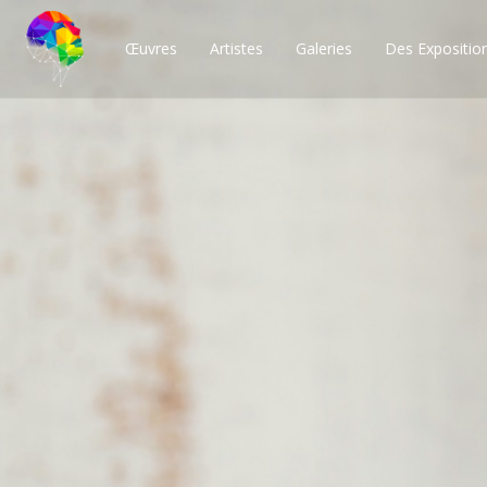
Œuvres
Artistes
Galeries
Des Expositio
Des milliers de po