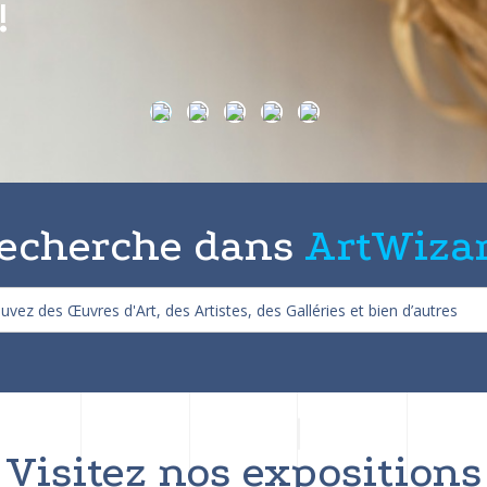
on de 25%
echerche dans
ArtWiza
Visitez nos expositions