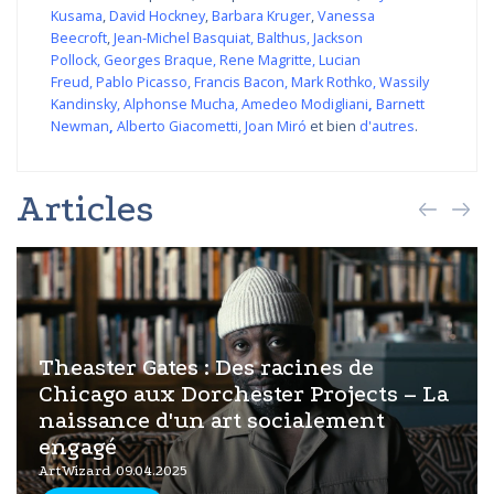
Kusama
,
David Hockney
,
Barbara Kruger
,
Vanessa
Beecroft
,
Jean-Michel Basquiat
,
Balthus
,
Jackson
Pollock
,
Georges Braque
,
Rene Magritte
,
Lucian
Freud
,
Pablo Picasso
,
Francis Bacon
,
Mark Rothko
,
Wassily
Kandinsky
,
Alphonse Mucha
,
Amedeo Modigliani
,
Barnett
Newman
,
Alberto Giacometti
,
Joan Miró
et bien
d'autres
.
Articles
Theaster Gates : Des racines de
Chicago aux Dorchester Projects – La
naissance d'un art socialement
engagé
ArtWizard 09.04.2025