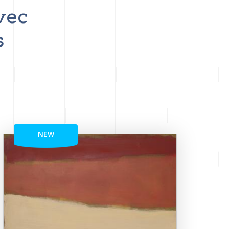
vec
s
NEW