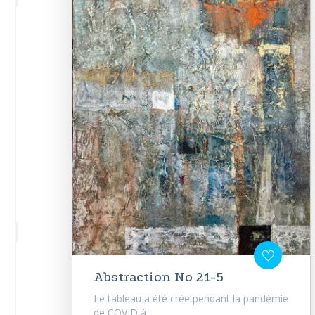
Abstraction No 21-5
Le tableau a été crée pendant la pandémie
de COVID à...