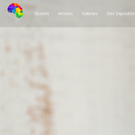
Œuvres
Artistes
Galeries
Des Expositio
Des milliers de po