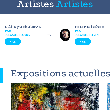
Artistes
Artistes
Lili Kyuchukova
Peter Mitchev
1970
1955
BULGARIE, PLOVDIV
BULGARIE, PLEVEN
Plus
Plus
Expositions actuelles