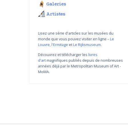
Galeries
Artistes
Lisez une série d'articles sur les musées du
monde que vous pouvez visiter en ligne –
Le
Louvre
,
l'Ermitage
et
Le Rijksmuseum
.
Découvrez et télécharger les
livres
d'art
magnifiques publiés depuis de nombreuses
Variations de couleur de
années déjà par le Metropolitan Museum of Art -
Nikolay Yanakiev I
MoMA.
22.03.2018 - 31.09.2018
DÉCOUVRIR PLUS