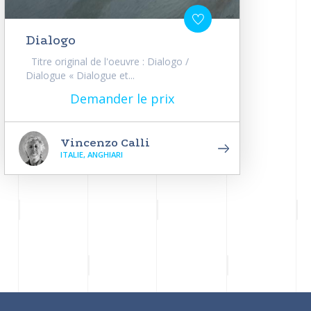
Dialogo
Titre original de l'oeuvre : Dialogo /
Dialogue « Dialogue et...
Demander le prix
Vincenzo Calli
ITALIE, ANGHIARI