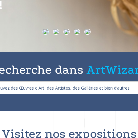
on de 25%
echerche dans
ArtWiza
Visitez nos expositions