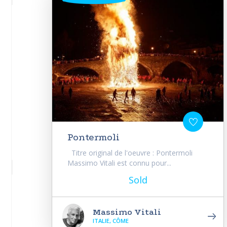
Pontermoli
Titre original de l'oeuvre : Pontermoli
Massimo Vitali est connu pour...
Sold
Massimo Vitali
ITALIE, CÔME