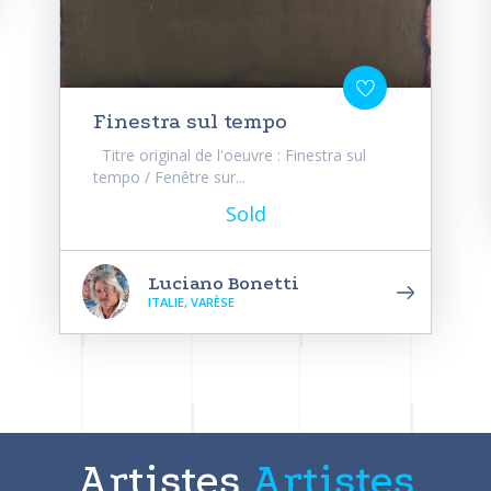
Finestra sul tempo
Titre original de l'oeuvre : Finestra sul
tempo / Fenêtre sur...
Sold
Luciano Bonetti
ITALIE, VARÈSE
Artistes
Artistes