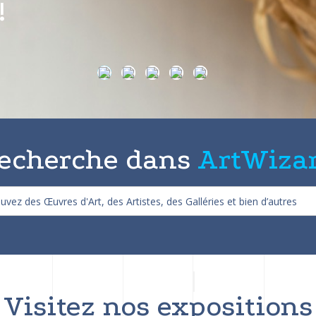
on de 25%
echerche dans
ArtWiza
Visitez nos expositions