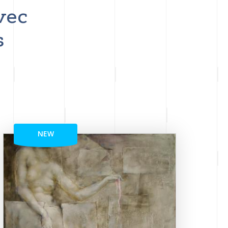
vec
s
NEW