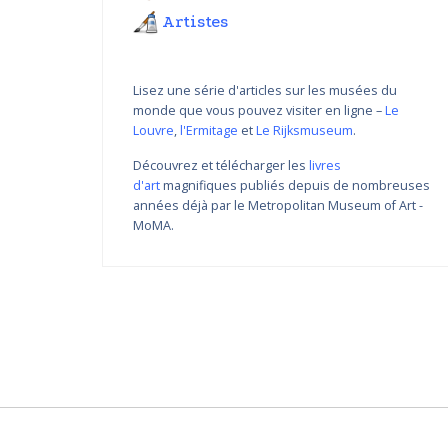
Artistes
Lisez une série d'articles sur les musées du
monde que vous pouvez visiter en ligne –
Le
Louvre
,
l'Ermitage
et
Le Rijksmuseum
.
Découvrez et télécharger les
livres
d'art
magnifiques publiés depuis de nombreuses
Variations de couleur de
années déjà par le Metropolitan Museum of Art -
Nikolay Yanakiev I
MoMA.
22.03.2018 - 31.09.2018
DÉCOUVRIR PLUS