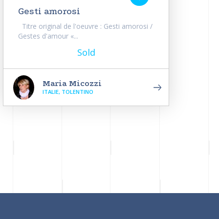
Gesti amorosi
Titre original de l'oeuvre : Gesti amorosi /
Gestes d'amour «...
Sold
Maria Micozzi
ITALIE, TOLENTINO