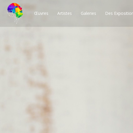
Œuvres
Artistes
Galeries
Des Expositio
Des milliers de po