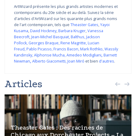
ArtWizard présente les plus grands artistes modernes et
contemporains du 20e siècle et au-delà. Suivez la série
d'articles d'ArtWizard sur les quarante plus grands noms
de l'art contemporain, tels que
Theaster Gates
,
Yayoi
Kusama
,
David Hockney
,
Barbara Kruger
,
Vanessa
Beecroft
,
Jean-Michel Basquiat
,
Balthus
,
Jackson
Pollock
,
Georges Braque
,
Rene Magritte
,
Lucian
Freud
,
Pablo Picasso
,
Francis Bacon
,
Mark Rothko
,
Wassily
Kandinsky
,
Alphonse Mucha
,
Amedeo Modigliani
,
Barnett
Newman
,
Alberto Giacometti
,
Joan Miró
et bien
d'autres
.
Articles
Theaster Gates : Des racines de
Chicago aux Dorchester Projects – La