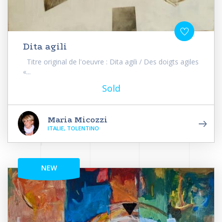
Dita agili
Titre original de l'oeuvre : Dita agili / Des doigts agiles
«...
Sold
Maria Micozzi
ITALIE, TOLENTINO
NEW