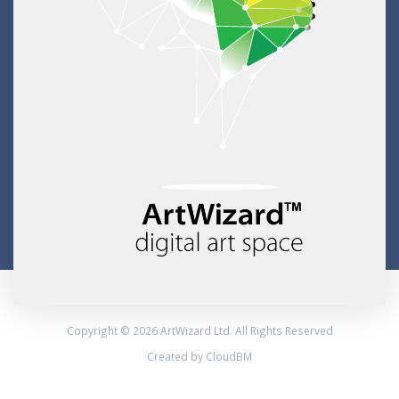
Copyright © 2026 ArtWizard Ltd. All Rights Reserved
Created by CloudBM