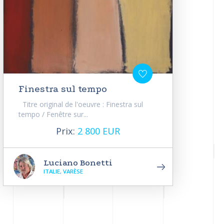
Finestra sul tempo
Titre original de l'oeuvre : Finestra sul
tempo / Fenêtre sur...
Prix:
2 800 EUR
Luciano Bonetti
ITALIE, VARÈSE