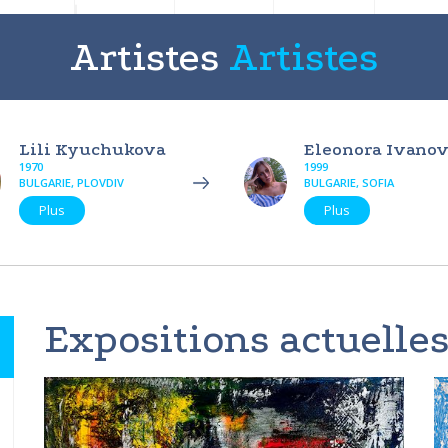
Artistes
Artistes
Lili Kyuchukova
Eleonora Ivano
1970
1999
BULGARIE, PLOVDIV
BULGARIE, SOFIA
Plus
Plus
Expositions actuelles