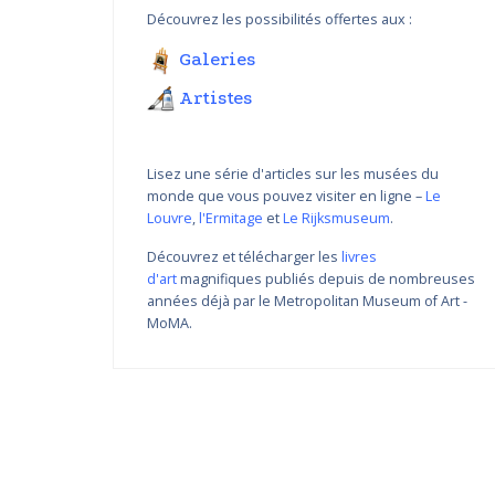
Découvrez les possibilités offertes aux :
Galeries
Artistes
Lisez une série d'articles sur les musées du
monde que vous pouvez visiter en ligne –
Le
Louvre
,
l'Ermitage
et
Le Rijksmuseum
.
Découvrez et télécharger les
livres
d'art
magnifiques publiés depuis de nombreuses
Variations de couleur de
années déjà par le Metropolitan Museum of Art -
Nikolay Yanakiev I
MoMA.
22.03.2018 - 31.09.2018
DÉCOUVRIR PLUS