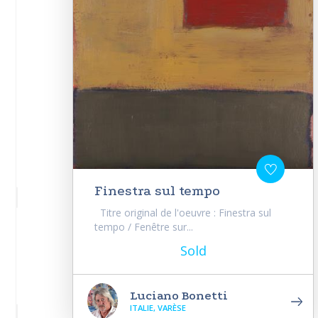
Finestra sul tempo
Titre original de l'oeuvre : Finestra sul
tempo / Fenêtre sur...
Sold
Luciano Bonetti
ITALIE, VARÈSE