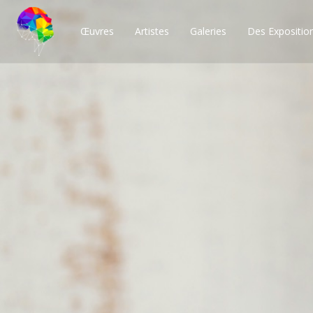
Œuvres
Artistes
Galeries
Des Expositio
Des milliers de po