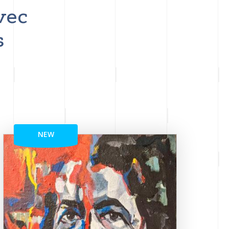
vec
s
NEW