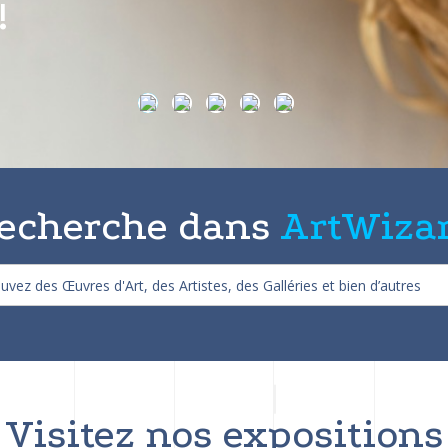
on de 25%
echerche dans
ArtWiza
Visitez nos expositions