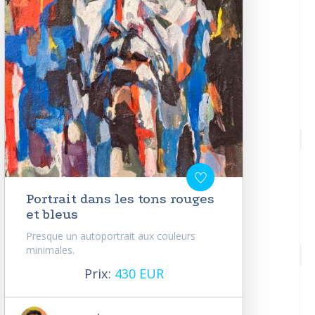
Portrait dans les tons rouges
et bleus
Presque un autoportrait aux couleurs
minimales.
Prix:
430 EUR