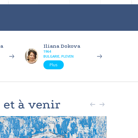
va
Iliana Dokova
1964
BULGARIE, PLEVEN
Plus
 et à venir