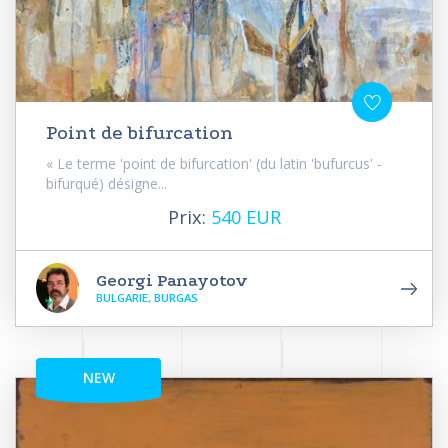
Point de bifurcation
« Le terme 'point de bifurcation' (du latin 'bufurcus' -
bifurqué) désigne...
Prix:
540 EUR
Georgi Panayotov
BULGARIE, BURGAS
NEW