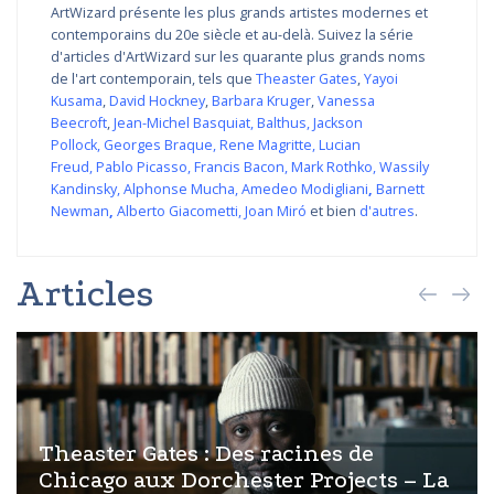
ArtWizard présente les plus grands artistes modernes et
contemporains du 20e siècle et au-delà. Suivez la série
d'articles d'ArtWizard sur les quarante plus grands noms
de l'art contemporain, tels que
Theaster Gates
,
Yayoi
Kusama
,
David Hockney
,
Barbara Kruger
,
Vanessa
Beecroft
,
Jean-Michel Basquiat
,
Balthus
,
Jackson
Pollock
,
Georges Braque
,
Rene Magritte
,
Lucian
Freud
,
Pablo Picasso
,
Francis Bacon
,
Mark Rothko
,
Wassily
Kandinsky
,
Alphonse Mucha
,
Amedeo Modigliani
,
Barnett
Newman
,
Alberto Giacometti
,
Joan Miró
et bien
d'autres
.
Articles
Theaster Gates : Des racines de
Chicago aux Dorchester Projects – La