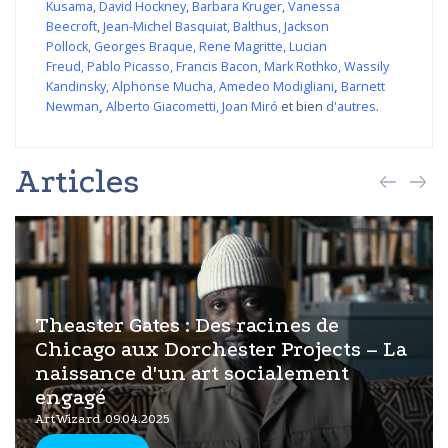
Kusama
,
David Hockney
,
Barbara Kruger
,
Vanessa
Beecroft
,
Jean-Michel Basquiat
,
Balthus
,
Jackson
Pollock
,
Georges Braque
,
Rene Magritte
,
Lucian
Freud
,
Pablo Picasso
,
Francis Bacon
,
Mark Rothko
,
Wassily
Kandinsky
,
Alphonse Mucha
,
Amedeo Modigliani
,
Barnett
Newman
,
Alberto Giacometti
,
Joan Miró
et bien
d'autres
.
Articles
Theaster Gates : Des racines de
Chicago aux Dorchester Projects – La
naissance d'un art socialement
engagé
ArtWizard 09.04.2025