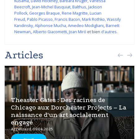
Kusama
,
David Hockney
,
Barbara Kruger
,
Vanessa
Beecroft
,
Jean-Michel Basquiat
,
Balthus
,
Jackson
Pollock
,
Georges Braque
,
Rene Magritte
,
Lucian
Freud
,
Pablo Picasso
,
Francis Bacon
,
Mark Rothko
,
Wassily
Kandinsky
,
Alphonse Mucha
,
Amedeo Modigliani
,
Barnett
Newman
,
Alberto Giacometti
,
Joan Miró
et bien
d'autres
.
Articles
Theaster Gates : Des racines de
Chicago aux Dorchester Projects – La
naissance d'un art socialement
engagé
ArtWizard 09.04.2025