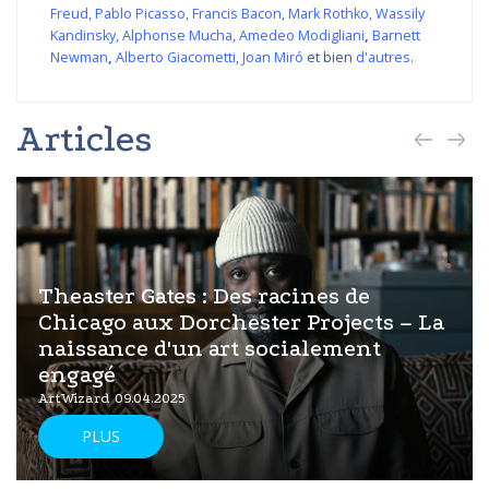
Freud
,
Pablo Picasso
,
Francis Bacon
,
Mark Rothko
,
Wassily
Kandinsky
,
Alphonse Mucha
,
Amedeo Modigliani
,
Barnett
Newman
,
Alberto Giacometti
,
Joan Miró
et bien
d'autres
.
Articles
Theaster Gates : Des racines de
Chicago aux Dorchester Projects – La
naissance d'un art socialement
engagé
ArtWizard 09.04.2025
PLUS