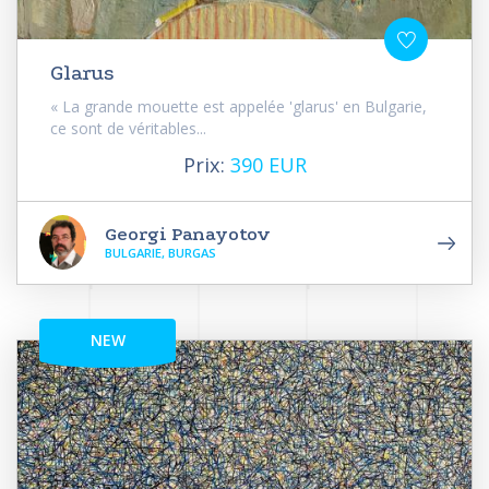
Glarus
« La grande mouette est appelée 'glarus' en Bulgarie,
ce sont de véritables...
Prix:
390 EUR
Georgi Panayotov
BULGARIE, BURGAS
NEW