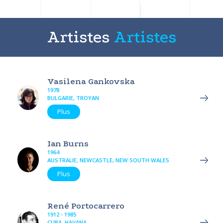
Artistes
Artistes
Vasilena Gankovska
1978
BULGARIE, TROYAN
Plus
Ian Burns
1964
AUSTRALIE, NEWCASTLE, NEW SOUTH WALES
Plus
René Portocarrero
1912 - 1985
CUBA, HAVANA