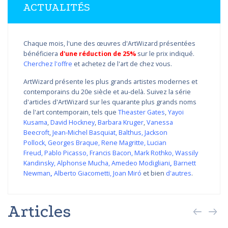
ACTUALITÉS
Chaque mois, l'une des œuvres d'ArtWizard présentées
bénéficiera
d'une réduction de 25%
sur le prix indiqué.
Cherchez l'offre
et achetez de l'art de chez vous.
ArtWizard présente les plus grands artistes modernes et
contemporains du 20e siècle et au-delà. Suivez la série
d'articles d'ArtWizard sur les quarante plus grands noms
de l'art contemporain, tels que
Theaster Gates
,
Yayoi
Kusama
,
David Hockney
,
Barbara Kruger
,
Vanessa
Beecroft
,
Jean-Michel Basquiat
,
Balthus
,
Jackson
Pollock
,
Georges Braque
,
Rene Magritte
,
Lucian
Freud
,
Pablo Picasso
,
Francis Bacon
,
Mark Rothko
,
Wassily
Kandinsky
,
Alphonse Mucha
,
Amedeo Modigliani
,
Barnett
Newman
,
Alberto Giacometti
,
Joan Miró
et bien
d'autres
.
Articles