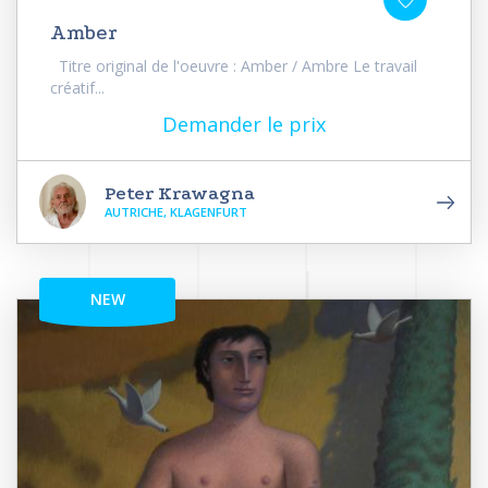
Amber
Titre original de l'oeuvre : Amber / Ambre Le travail
créatif...
Demander le prix
Peter Krawagna
AUTRICHE, KLAGENFURT
NEW