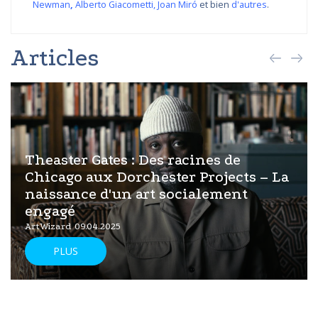
Newman
,
Alberto Giacometti
,
Joan Miró
et bien
d'autres
.
Articles
Theaster Gates : Des racines de
Chicago aux Dorchester Projects – La
naissance d'un art socialement
engagé
ArtWizard 09.04.2025
PLUS