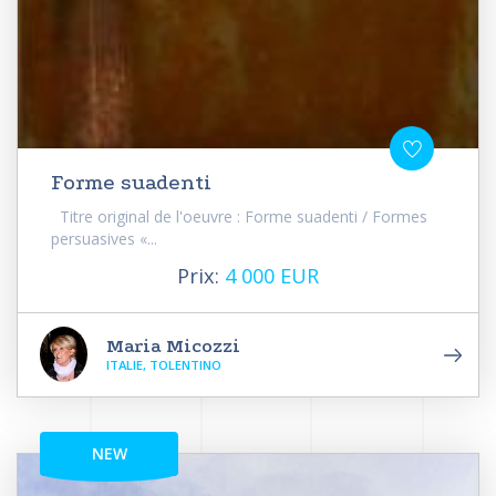
Forme suadenti
Titre original de l'oeuvre : Forme suadenti / Formes
persuasives «...
Prix:
4 000 EUR
Maria Micozzi
ITALIE, TOLENTINO
NEW