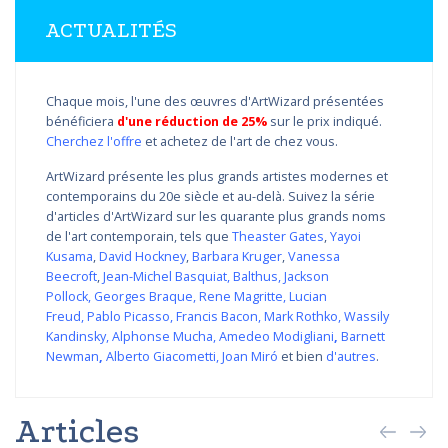
ACTUALITÉS
Chaque mois, l'une des œuvres d'ArtWizard présentées
bénéficiera
d'une réduction de 25%
sur le prix indiqué.
Cherchez l'offre
et achetez de l'art de chez vous.
ArtWizard présente les plus grands artistes modernes et
contemporains du 20e siècle et au-delà. Suivez la série
d'articles d'ArtWizard sur les quarante plus grands noms
de l'art contemporain, tels que
Theaster Gates
,
Yayoi
Kusama
,
David Hockney
,
Barbara Kruger
,
Vanessa
Beecroft
,
Jean-Michel Basquiat
,
Balthus
,
Jackson
Pollock
,
Georges Braque
,
Rene Magritte
,
Lucian
Freud
,
Pablo Picasso
,
Francis Bacon
,
Mark Rothko
,
Wassily
Kandinsky
,
Alphonse Mucha
,
Amedeo Modigliani
,
Barnett
Newman
,
Alberto Giacometti
,
Joan Miró
et bien
d'autres
.
Articles