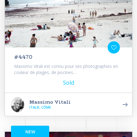
#4470
Massimo Vitali est connu pour ses photographies en
couleur de plages, de piscines...
Sold
Massimo Vitali
ITALIE, CÔME
NEW