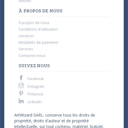
Articles
À PROPOS DE NOUS
À propos de nous
Conditions d'utilisation
Livraison
Modalités de paiement
Services
Contactez-nous
SUIVEZ NOUS
Facebook
Instagram
Pinterest
LinkedIn
ArtWizard SARL. conserve tous les droits de
propriété, droits d'auteur et de propriété
intellectuelle, sur tout contenu, matériel, logiciel,