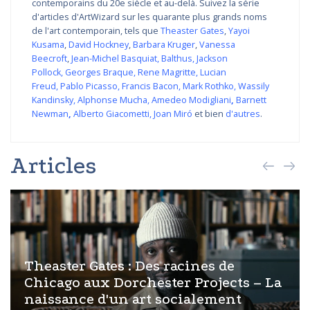
contemporains du 20e siècle et au-delà. Suivez la série
d'articles d'ArtWizard sur les quarante plus grands noms
de l'art contemporain, tels que
Theaster Gates
,
Yayoi
Kusama
,
David Hockney
,
Barbara Kruger
,
Vanessa
Beecroft
,
Jean-Michel Basquiat
,
Balthus
,
Jackson
Pollock
,
Georges Braque
,
Rene Magritte
,
Lucian
Freud
,
Pablo Picasso
,
Francis Bacon
,
Mark Rothko
,
Wassily
Kandinsky
,
Alphonse Mucha
,
Amedeo Modigliani
,
Barnett
Newman
,
Alberto Giacometti
,
Joan Miró
et bien
d'autres
.
Articles
Theaster Gates : Des racines de
Chicago aux Dorchester Projects – La
naissance d'un art socialement