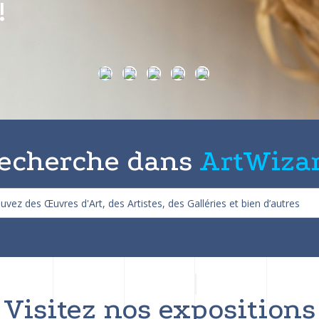
on de 25%
echerche dans
ArtWiza
Visitez nos expositions