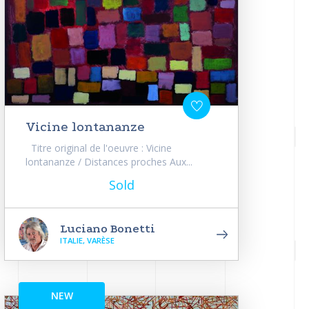
Vicine lontananze
Titre original de l'oeuvre : Vicine
lontananze / Distances proches Aux...
Sold
Luciano Bonetti
ITALIE, VARÈSE
NEW