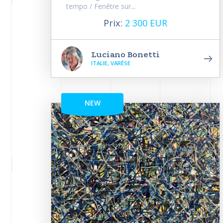
tempo / Fenêtre sur...
Prix:
2 300 EUR
Luciano Bonetti
ITALIE, VARÈSE
NEW