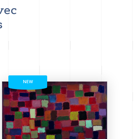
vec
s
NEW