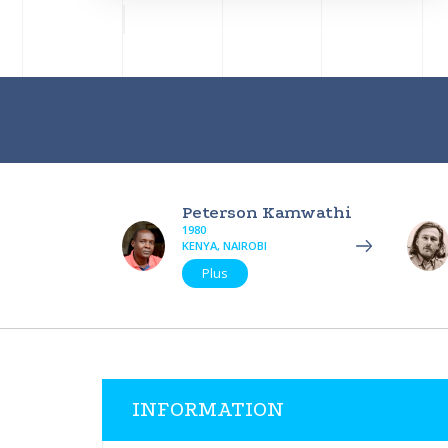
Peterson Kamwathi
1980
KENYA, NAIROBI
Plus
INFORMATION