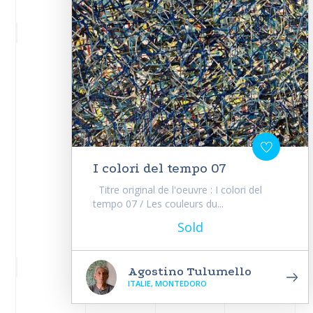
I colori del tempo 07
Titre original de l'oeuvre : I colori del
tempo 07 / Les couleurs du...
Sold
Agostino Tulumello
ITALIE, MONTEDORO