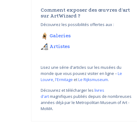
Comment exposer des œuvres d'art
sur ArtWizard ?
Découvrez les possibilités offertes aux :
Galeries
Artistes
Lisez une série d'articles sur les musées du
monde que vous pouvez visiter en ligne –
Le
Louvre
,
l'Ermitage
et
Le Rijksmuseum
.
Découvrez et télécharger les
livres
d'art
magnifiques publiés depuis de nombreuses
Variations de couleur de
années déjà par le Metropolitan Museum of Art -
Nikolay Yanakiev I
MoMA.
22.03.2018 - 31.09.2018
DÉCOUVRIR PLUS