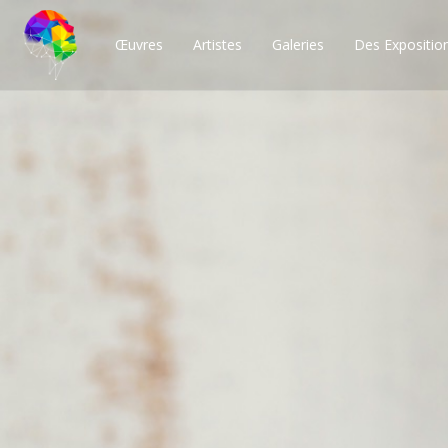
Œuvres
Artistes
Galeries
Des Expositio
Des milliers de po