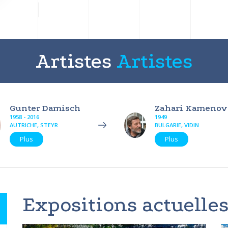
Artistes
Artistes
Gunter Damisch
Zahari Kamenov
1958 - 2016
1949
AUTRICHE, STEYR
BULGARIE, VIDIN
Plus
Plus
Expositions actuelles