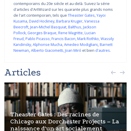
contemporains du 20e siècle et au-delà. Suivez la série
d'articles d'ArtWizard sur les quarante plus grands noms
de l'art contemporain, tels que
Theaster Gates
,
Yayoi
Kusama
,
David Hockney
,
Barbara Kruger
,
Vanessa
Beecroft
,
Jean-Michel Basquiat
,
Balthus
,
Jackson
Pollock
,
Georges Braque
,
Rene Magritte
,
Lucian
Freud
,
Pablo Picasso
,
Francis Bacon
,
Mark Rothko
,
Wassily
Kandinsky
,
Alphonse Mucha
,
Amedeo Modigliani
,
Barnett
Newman
,
Alberto Giacometti
,
Joan Miró
et bien
d'autres
.
Articles
Theaster Gates : Des racines de
Chicago aux Dorchester Projects – La
naissance d'un art socialement