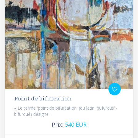
Point de bifurcation
« Le terme 'point de bifurcation' (du latin 'bufurcus' -
bifurqué) désigne...
Prix:
540 EUR