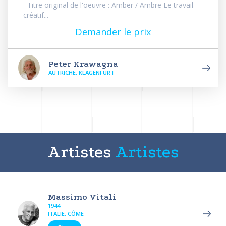
Titre original de l'oeuvre : Amber / Ambre Le travail
créatif...
Demander le prix
Peter Krawagna
AUTRICHE, KLAGENFURT
Artistes
Artistes
Massimo Vitali
1944
ITALIE, CÔME