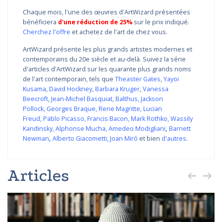
Chaque mois, l'une des œuvres d'ArtWizard présentées
bénéficiera
d'une réduction de 25%
sur le prix indiqué.
Cherchez l'offre
et achetez de l'art de chez vous.
ArtWizard présente les plus grands artistes modernes et
contemporains du 20e siècle et au-delà. Suivez la série
d'articles d'ArtWizard sur les quarante plus grands noms
de l'art contemporain, tels que
Theaster Gates
,
Yayoi
Kusama
,
David Hockney
,
Barbara Kruger
,
Vanessa
Beecroft
,
Jean-Michel Basquiat
,
Balthus
,
Jackson
Pollock
,
Georges Braque
,
Rene Magritte
,
Lucian
Freud
,
Pablo Picasso
,
Francis Bacon
,
Mark Rothko
,
Wassily
Kandinsky
,
Alphonse Mucha
,
Amedeo Modigliani
,
Barnett
Newman
,
Alberto Giacometti
,
Joan Miró
et bien
d'autres
.
Articles