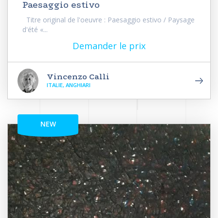
Paesaggio estivo
Titre original de l'oeuvre : Paesaggio estivo / Paysage
d'été «...
Demander le prix
Vincenzo Calli
ITALIE, ANGHIARI
NEW