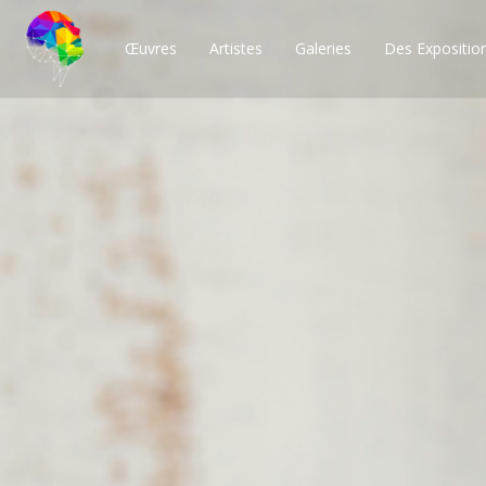
Œuvres
Artistes
Galeries
Des Expositio
Des milliers de po