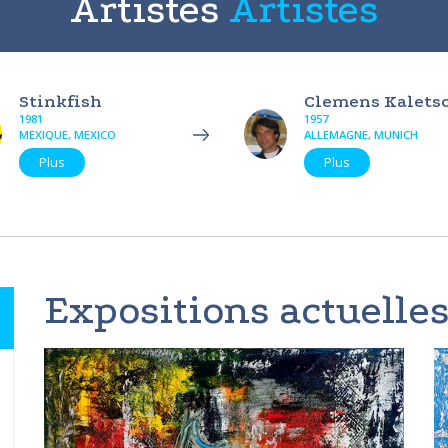
Artistes
Artistes
Stinkfish
Clemens Kalets
1981
1957
MEXIQUE, MEXICO
ALLEMAGNE, MUNICH
Plus
Plus
Expositions actuelles