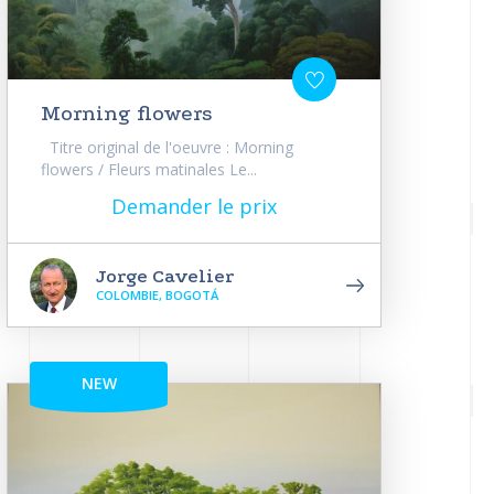
Morning flowers
Titre original de l'oeuvre : Morning
flowers / Fleurs matinales Le...
Demander le prix
Jorge Cavelier
COLOMBIE, BOGOTÁ
NEW