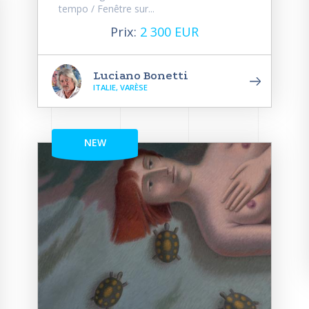
tempo / Fenêtre sur...
Prix:
2 300 EUR
Luciano Bonetti
ITALIE, VARÈSE
NEW