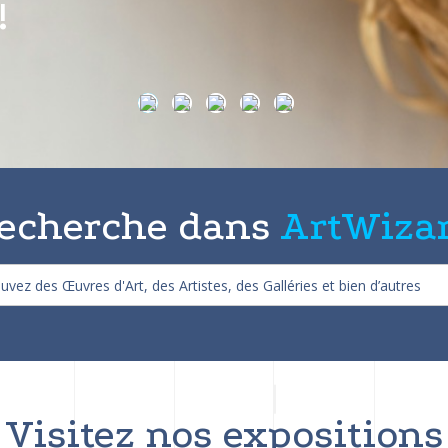
on de 25%
echerche dans
ArtWiza
Visitez nos expositions