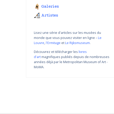
Galeries
Artistes
Lisez une série d'articles sur les musées du
monde que vous pouvez visiter en ligne –
Le
Louvre
,
l'Ermitage
et
Le Rijksmuseum
.
Découvrez et télécharger les
livres
d'art
magnifiques publiés depuis de nombreuses
Variations de couleur de
années déjà par le Metropolitan Museum of Art -
Nikolay Yanakiev I
MoMA.
22.03.2018 - 31.09.2018
DÉCOUVRIR PLUS