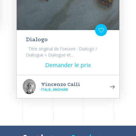
Dialogo
Titre original de l'oeuvre : Dialogo /
Dialogue « Dialogue et...
Demander le prix
Vincenzo Calli
ITALIE, ANGHIARI