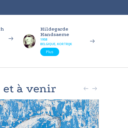
ch
Hildegarde
Handsaeme
1958
BELGIQUE, KORTRIJK
Plus
 et à venir