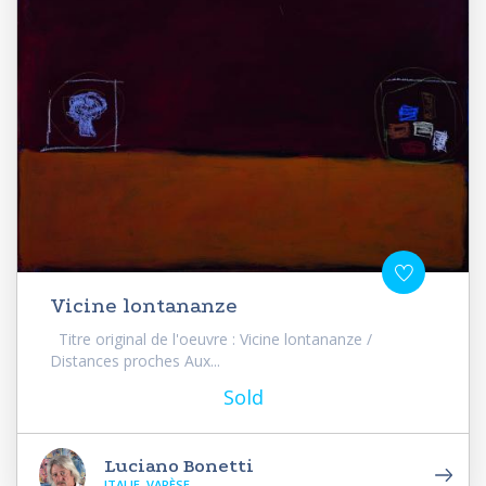
Vicine lontananze
Titre original de l'oeuvre : Vicine lontananze /
Distances proches Aux...
Sold
Luciano Bonetti
ITALIE, VARÈSE