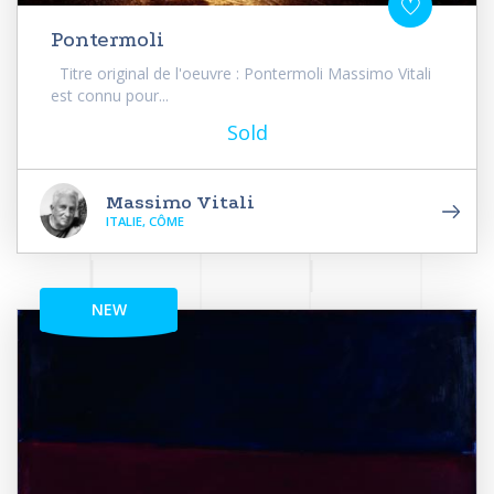
Pontermoli
Titre original de l'oeuvre : Pontermoli Massimo Vitali
est connu pour...
Sold
Massimo Vitali
ITALIE, CÔME
NEW