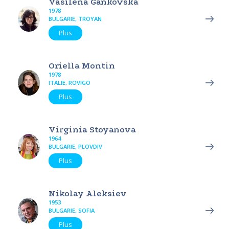
Vasilena Gankovska
1978
BULGARIE, TROYAN
Plus
Oriella Montin
1978
ITALIE, ROVIGO
Plus
Virginia Stoyanova
1964
BULGARIE, PLOVDIV
Plus
Nikolay Aleksiev
1953
BULGARIE, SOFIA
Plus