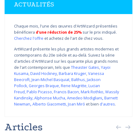
ACTUALITÉS
Chaque mois, l'une des œuvres d'ArtWizard présentées
bénéficiera
d'une réduction de 25%
sur le prix indiqué.
Cherchez l'offre
et achetez de l'art de chez vous.
ArtWizard présente les plus grands artistes modernes et
contemporains du 20e siècle et au-delà. Suivez la série
d'articles d'ArtWizard sur les quarante plus grands noms
de l'art contemporain, tels que
Theaster Gates
,
Yayoi
Kusama
,
David Hockney
,
Barbara Kruger
,
Vanessa
Beecroft
,
Jean-Michel Basquiat
,
Balthus
,
Jackson
Pollock
,
Georges Braque
,
Rene Magritte
,
Lucian
Freud
,
Pablo Picasso
,
Francis Bacon
,
Mark Rothko
,
Wassily
Kandinsky
,
Alphonse Mucha
,
Amedeo Modigliani
,
Barnett
Newman
,
Alberto Giacometti
,
Joan Miró
et bien
d'autres
.
Articles